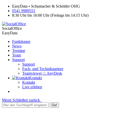
EasyData • Schumacher & Schöttler OHG
0541 9989551
8:30 Uhr bis 16:00 Uhr (Freitags bis 14:15 Uhr)
SocialOffice
EasyData
Funktionen
News
Termine
Team
Support
Support
Fach- und Technikpartner
Teamviewer ::: AnyDesk
Kontakt
Kontakt
Live erleben
Menü
Schließen
zurück