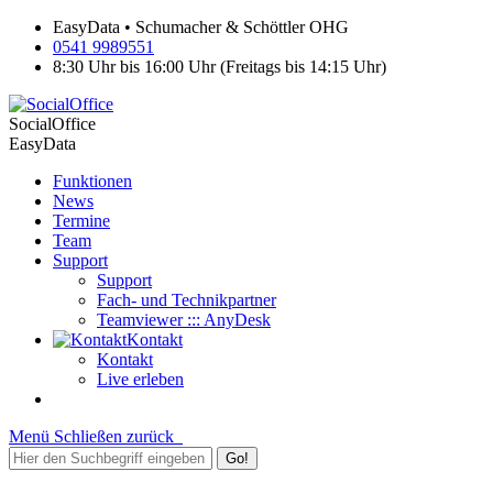
EasyData • Schumacher & Schöttler OHG
0541 9989551
8:30 Uhr bis 16:00 Uhr (Freitags bis 14:15 Uhr)
SocialOffice
EasyData
Funktionen
News
Termine
Team
Support
Support
Fach- und Technikpartner
Teamviewer ::: AnyDesk
Kontakt
Kontakt
Live erleben
Menü
Schließen
zurück