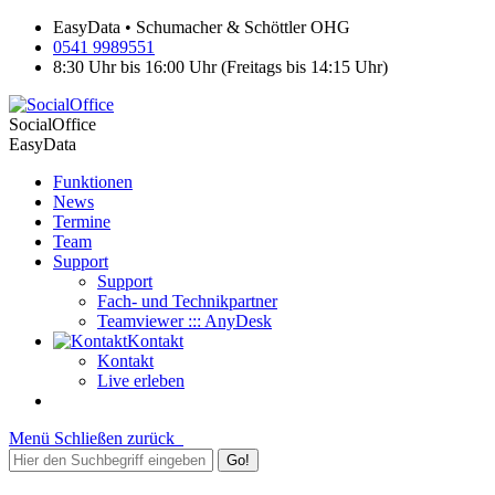
EasyData • Schumacher & Schöttler OHG
0541 9989551
8:30 Uhr bis 16:00 Uhr (Freitags bis 14:15 Uhr)
SocialOffice
EasyData
Funktionen
News
Termine
Team
Support
Support
Fach- und Technikpartner
Teamviewer ::: AnyDesk
Kontakt
Kontakt
Live erleben
Menü
Schließen
zurück