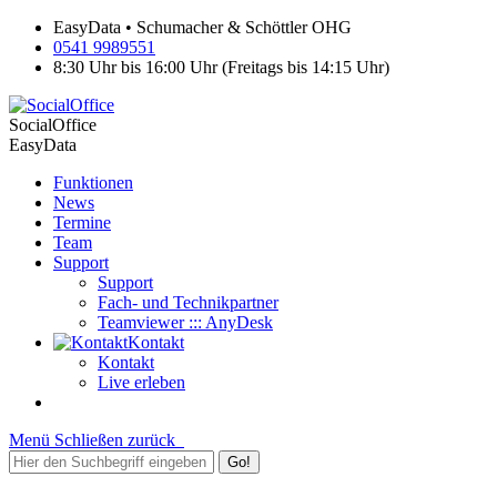
EasyData • Schumacher & Schöttler OHG
0541 9989551
8:30 Uhr bis 16:00 Uhr (Freitags bis 14:15 Uhr)
SocialOffice
EasyData
Funktionen
News
Termine
Team
Support
Support
Fach- und Technikpartner
Teamviewer ::: AnyDesk
Kontakt
Kontakt
Live erleben
Menü
Schließen
zurück