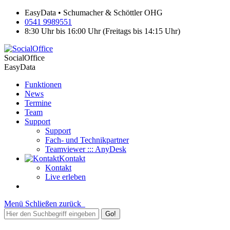
EasyData • Schumacher & Schöttler OHG
0541 9989551
8:30 Uhr bis 16:00 Uhr (Freitags bis 14:15 Uhr)
SocialOffice
EasyData
Funktionen
News
Termine
Team
Support
Support
Fach- und Technikpartner
Teamviewer ::: AnyDesk
Kontakt
Kontakt
Live erleben
Menü
Schließen
zurück