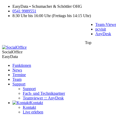
EasyData • Schumacher & Schöttler OHG
0541 9989551
8:30 Uhr bis 16:00 Uhr (Freitags bis 14:15 Uhr)
Team-Viewe
pcvisit
AnyDesk
Top
SocialOffice
EasyData
Funktionen
News
Termine
Team
Support
Support
Fach- und Technikpartner
Teamviewer ::: AnyDesk
Kontakt
Kontakt
Live erleben