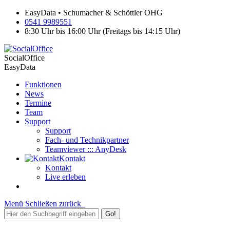
EasyData • Schumacher & Schöttler OHG
0541 9989551
8:30 Uhr bis 16:00 Uhr (Freitags bis 14:15 Uhr)
SocialOffice
EasyData
Funktionen
News
Termine
Team
Support
Support
Fach- und Technikpartner
Teamviewer ::: AnyDesk
Kontakt
Kontakt
Live erleben
Menü
Schließen
zurück