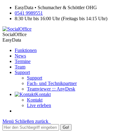
EasyData • Schumacher & Schöttler OHG
0541 9989551
8:30 Uhr bis 16:00 Uhr (Freitags bis 14:15 Uhr)
SocialOffice
EasyData
Funktionen
News
Termine
Team
Support
Support
Fach- und Technikpartner
Teamviewer ::: AnyDesk
Kontakt
Kontakt
Live erleben
Menü
Schließen
zurück