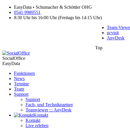
EasyData • Schumacher & Schöttler OHG
0541 9989551
8:30 Uhr bis 16:00 Uhr (Freitags bis 14:15 Uhr)
Team-Viewe
pcvisit
AnyDesk
Top
SocialOffice
EasyData
Funktionen
News
Termine
Team
Support
Support
Fach- und Technikpartner
Teamviewer ::: AnyDesk
Kontakt
Kontakt
Live erleben