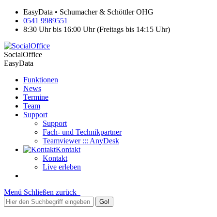
EasyData • Schumacher & Schöttler OHG
0541 9989551
8:30 Uhr bis 16:00 Uhr (Freitags bis 14:15 Uhr)
SocialOffice
EasyData
Funktionen
News
Termine
Team
Support
Support
Fach- und Technikpartner
Teamviewer ::: AnyDesk
Kontakt
Kontakt
Live erleben
Menü
Schließen
zurück