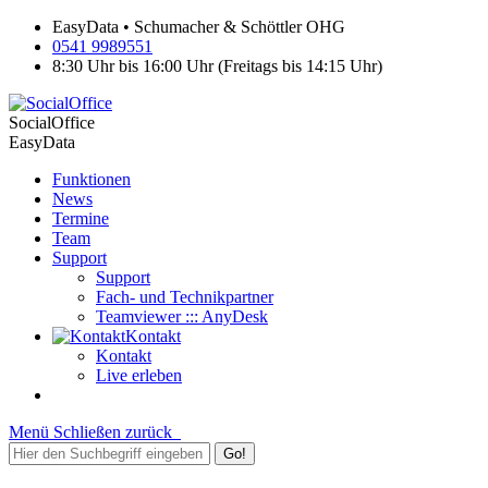
EasyData • Schumacher & Schöttler OHG
0541 9989551
8:30 Uhr bis 16:00 Uhr (Freitags bis 14:15 Uhr)
SocialOffice
EasyData
Funktionen
News
Termine
Team
Support
Support
Fach- und Technikpartner
Teamviewer ::: AnyDesk
Kontakt
Kontakt
Live erleben
Menü
Schließen
zurück