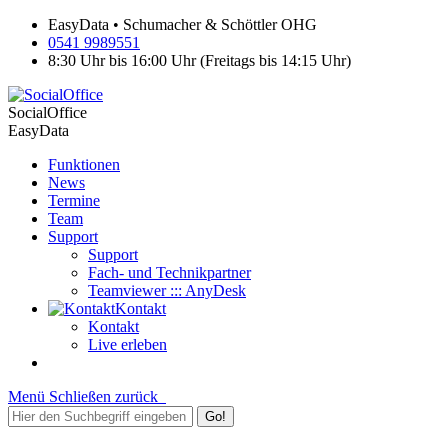
EasyData • Schumacher & Schöttler OHG
0541 9989551
8:30 Uhr bis 16:00 Uhr (Freitags bis 14:15 Uhr)
SocialOffice
EasyData
Funktionen
News
Termine
Team
Support
Support
Fach- und Technikpartner
Teamviewer ::: AnyDesk
Kontakt
Kontakt
Live erleben
Menü
Schließen
zurück